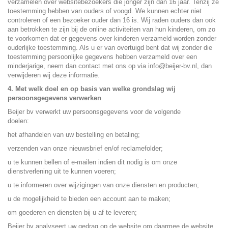
verzamelen over websitebezoekers die jonger zijn dan 16 jaar. Tenzij ze
toestemming hebben van ouders of voogd. We kunnen echter niet
controleren of een bezoeker ouder dan 16 is. Wij raden ouders dan ook
aan betrokken te zijn bij de online activiteiten van hun kinderen, om zo
te voorkomen dat er gegevens over kinderen verzameld worden zonder
ouderlijke toestemming. Als u er van overtuigd bent dat wij zonder die
toestemming persoonlijke gegevens hebben verzameld over een
minderjarige, neem dan contact met ons op via info@beijer-bv.nl, dan
verwijderen wij deze informatie.
4. Met welk doel en op basis van welke grondslag wij
persoonsgegevens verwerken
Beijer bv verwerkt uw persoonsgegevens voor de volgende
doelen:
het afhandelen van uw bestelling en betaling;
verzenden van onze nieuwsbrief en/of reclamefolder;
u te kunnen bellen of e-mailen indien dit nodig is om onze
dienstverlening uit te kunnen voeren;
u te informeren over wijzigingen van onze diensten en producten;
u de mogelijkheid te bieden een account aan te maken;
om goederen en diensten bij u af te leveren;
Beijer bv analyseert uw gedrag op de website om daarmee de website