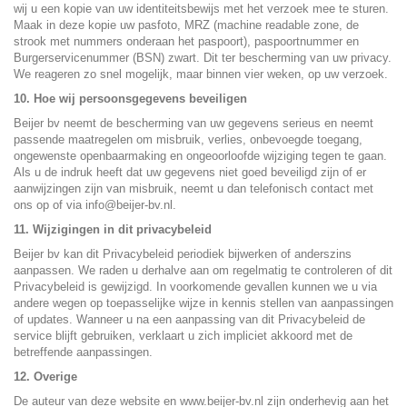
wij u een kopie van uw identiteitsbewijs met het verzoek mee te sturen.
Maak in deze kopie uw pasfoto, MRZ (machine readable zone, de
strook met nummers onderaan het paspoort), paspoortnummer en
Burgerservicenummer (BSN) zwart. Dit ter bescherming van uw privacy.
We reageren zo snel mogelijk, maar binnen vier weken, op uw verzoek.
10. Hoe wij persoonsgegevens beveiligen
Beijer bv neemt de bescherming van uw gegevens serieus en neemt
passende maatregelen om misbruik, verlies, onbevoegde toegang,
ongewenste openbaarmaking en ongeoorloofde wijziging tegen te gaan.
Als u de indruk heeft dat uw gegevens niet goed beveiligd zijn of er
aanwijzingen zijn van misbruik, neemt u dan telefonisch contact met
ons op of via info@beijer-bv.nl.
11. Wijzigingen in dit privacybeleid
Beijer bv kan dit Privacybeleid periodiek bijwerken of anderszins
aanpassen. We raden u derhalve aan om regelmatig te controleren of dit
Privacybeleid is gewijzigd. In voorkomende gevallen kunnen we u via
andere wegen op toepasselijke wijze in kennis stellen van aanpassingen
of updates. Wanneer u na een aanpassing van dit Privacybeleid de
service blijft gebruiken, verklaart u zich impliciet akkoord met de
betreffende aanpassingen.
12. Overige
De auteur van deze website en www.beijer-bv.nl zijn onderhevig aan het