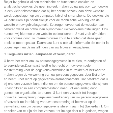
Beijer bv gebruikt alleen technische en functionele cookies en
analytische cookies die geen inbreuk maken op uw privacy. Een cookie
is een klein tekstbestand dat bij het eerste bezoek aan deze website
wordt opgeslagen op uw computer, tablet of smartphone. De cookies die
wij gebruiken zijn noodzakelijk voor de technische werking van de
website en uw gebruiksgemak. Ze zorgen ervoor dat de website naar
behoren werkt en onthouden bijvoorbeeld uw voorkeursinstellingen. Ook
kunnen wij hiermee onze website optimaliseren. U kunt zich afmelden
voor cookies door uw internetbrowser zo in te stellen dat deze geen
cookies meer opslaat. Daarnaast kunt u ook alle informatie die eerder is
opgeslagen via de instellingen van uw browser verwijderen.
9. Gegevens inzien, aanpassen of verwijderen
U heeft het recht om uw persoonsgegevens in te zien, te corrigeren of
te verwijderen.Daarnaast heeft u het recht om uw eventuele
toestemming voor de gegevensverwerking in te trekken of bezwaar te
maken tegen de verwerking van uw persoonsgegevens door Beijer bv
en heeft u het recht op gegevensoverdraagbaarheid. Dat betekent dat u
bij ons een verzoek kunt indienen om de persoonsgegevens die wij van
u beschikken in een computerbestand naar u of een ander, door u
genoemde organisatie, te sturen. U kunt een verzoek tot inzage,
correctie, verwijdering, gegevensoverdraging van uw persoonsgegevens
of verzoek tot intrekking van uw toestemming of bezwaar op de
verwerking van uw persoonsgegevens sturen naar info@beijer-bv.nl. Om
er zeker van te zijn dat het verzoek tot inzage door u is gedaan, vragen