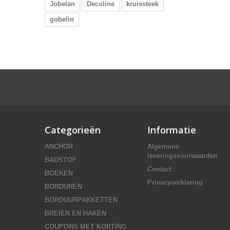
Jobelan
Decoline
kruissteek
gobelin
Categorieën
Informatie
ANCHOR
Algemene
leveringsvoorwaarden
BADSTOF
Contact
BOEKEN
Privacyverklaring
BORDUREN
BORDUURPAKKETTEN
BREIEN EN HAKEN
COUPONS MET KORTING