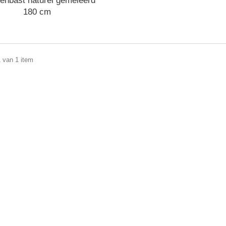
enbast naturel gemeleerd
180 cm
1 van 1 item