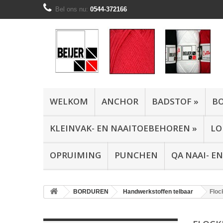
Bel ons nu:
0544-372166
WELKOM
ANCHOR
BADSTOF
»
B
KLEINVAK- EN NAAITOEBEHOREN
»
LO
OPRUIMING
PUNCHEN
QA NAAI- 
BORDUREN
Handwerkstoffen telbaar
Floc