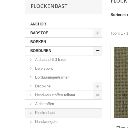
FLOC
FLOCKENBAST
Sorteren 
ANCHOR
BADSTOF
Toont 1 - 
BOEKEN
BORDUREN
Aidaband 6,3 b./cm
Beiersbont
Borduurringen/ramen
Deco-line
Handwerkstoffen telbaar
Aidastoffen
Flockenbast
Handwerkjute