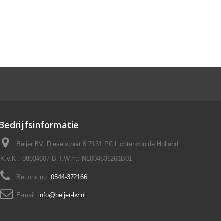
Bedrijfsinformatie
Beijer BV, Dieselstraat 6 7131 PC Lichtenvoorde Holland
K.v.K.: 08034607 B.T.W.nr.: NL004639261B01
Bel ons nu:
0544-372166
E-mail:
info@beijer-bv.nl