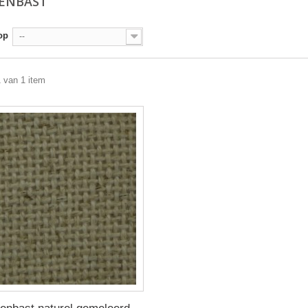
KENBAST
op
--
1 van 1 item