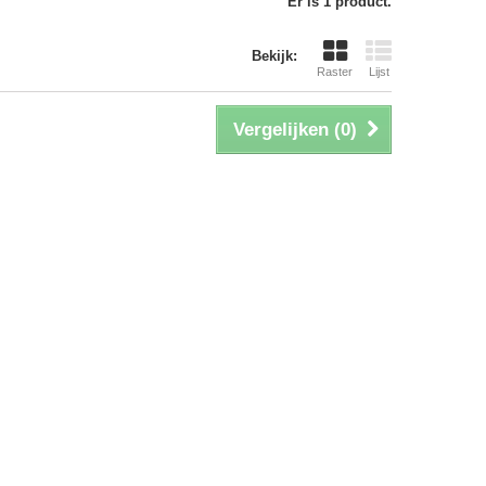
Er is 1 product.
Bekijk:
Raster
Lijst
Vergelijken (
0
)