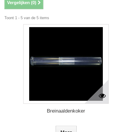
Vergelijken (
0
)
Toont 1 - 5 van de 5 items
Breinaaldenkoker