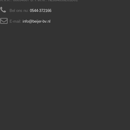
Bel ons nu:
0544-372166
E-mail:
info@beijer-bv.nl