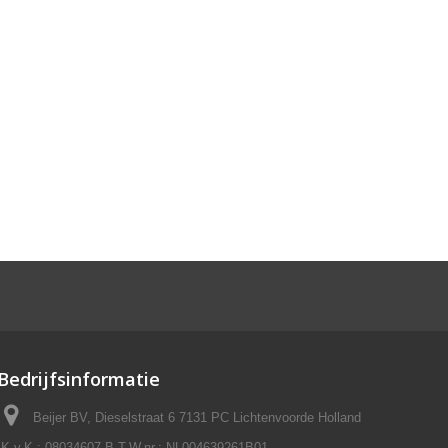
Bedrijfsinformatie
Beijer BV, Dieselstraat 6 7131 PC Lichtenvoorde Holland
K.v.K.: 08034607 B.T.W.nr.: NL004639261B01