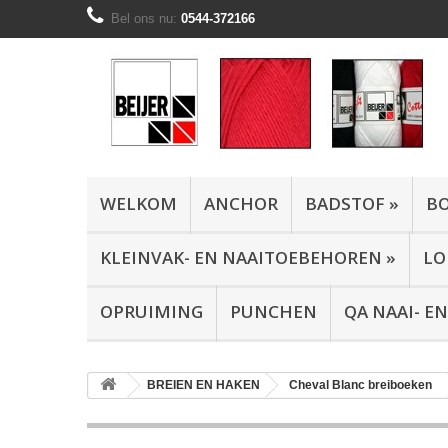
Bel ons nu:
0544-372166
WELKOM
ANCHOR
BADSTOF
»
B
KLEINVAK- EN NAAITOEBEHOREN
»
LO
OPRUIMING
PUNCHEN
QA NAAI- 
BREIEN EN HAKEN
Cheval Blanc breiboeken